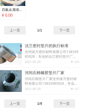
四氟金属缠绕垫
¥ 0.00
上一页
1
/
1
下一页
法兰密封垫片的执行标准
沧州保方密封材料有限公司138339
85928，专业的法兰密封垫片厂
家，下面简单列举一下法兰密封垫
2021-05-20
284
넶
片的执行标准. 法兰垫片用于管道
法兰连接中，为两片法兰之间的密
河间石棉橡胶垫片厂家
封件，介质，压力和温度直接影响
河间石棉垫片厂家沧州保方密封材
法兰垫片的选型。
料有限公司13833985928，专业的
石棉橡胶垫厂家DN15至DN350现
2021-05-20
167
넶
货销售，欢迎定做异型带孔等石棉
板垫片。
上一页
1
/
9
下一页