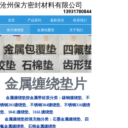
沧州保方密封材料有限公司
13931780844
首页
产品系列
最新资讯
联系我们
保方缠绕垫
金属包覆垫
关于我们
넳
넲
金属缠绕垫片
金属缠绕垫按金属带材质分类：碳钢缠绕垫、不
锈钢201缠绕垫、不锈钢304缠绕垫、不锈钢316缠绕
垫、304L缠绕垫、316L缠绕垫
金属缠绕垫按填充物分类：石墨金属缠绕垫、四
氟金属缠绕垫、石棉金属缠绕垫