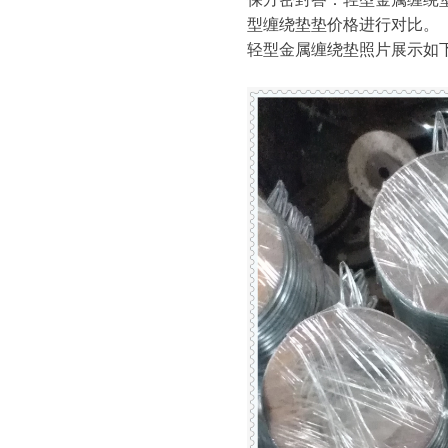
型缠绕垫垫价格进行对比。
轻型金属缠绕垫照片展示如