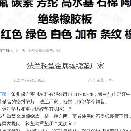
绕垫知识
ꄲ
法兰轻型金属缠绕垫厂家
法兰轻型金属缠绕垫厂家
浏览量：
195
2021年5月20日
16:23
ꄘ
厂家
，沧州保方密封材料有限公司13833985928，孟村盐山定
片销售的密封垫片，法兰厂家，密封门市部单个销售。
：这种垫片和重型缠绕垫有啥区别？
垫与重型金属缠绕垫，是一种东西，两者使用的石墨纸厚度不同
有网友提问：轻垫与重垫哪个更便宜？
更加便宜，举例说明：（2021年价格）DN100轻型缠绕垫
元