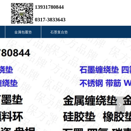
13931780844
0317-3833643
金属包覆垫
石墨复合垫
넲