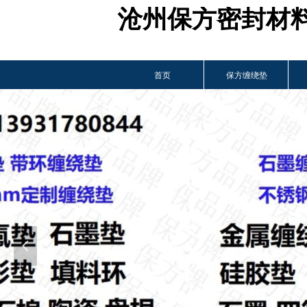
沧州保方密封材
首页
保方缠绕垫
넳