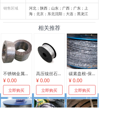
销售区域
河北；陕西；山东；广西；广东；上
海；北京；东北沈阳；大连；黑龙江
相关推荐
不锈钢金属缠绕垫片
高压镍丝石墨盘根
碳素盘根-保方密封
¥ 0.00
¥ 0.00
¥ 0.00
立即购买
立即购买
立即购买
낀
뀵
ꂅ
ꄠ
ꀐ
首页
产品
电话
联系我们
高强垫