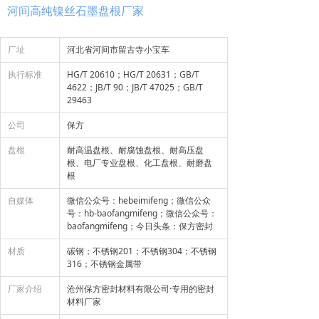
河间高纯镍丝石墨盘根厂家
厂址
河北省河间市留古寺小宝车
执行标准
HG/T 20610；HG/T 20631；GB/T
4622；JB/T 90；JB/T 47025；GB/T
29463
公司
保方
盘根
耐高温盘根、耐腐蚀盘根、耐高压盘
根、电厂专业盘根、化工盘根、耐磨盘
根
自媒体
微信公众号：hebeimifeng；微信公众
号：hb-baofangmifeng；微信公众号：
baofangmifeng；今日头条：保方密封
材质
碳钢；不锈钢201；不锈钢304；不锈钢
316；不锈钢金属带
厂家介绍
沧州保方密封材料有限公司·专用的密封
材料厂家