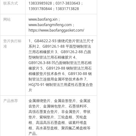
联系方式
13833985928；0317-3833643；
13931780844；13831713828
网站
www.baofang.xin；
www.baofangmifeng.com；
https://www.baofanggasket.com/
垫片执行标
1、GB4622.2-93 缠绕式垫片管法兰尺寸
准
系列 2、GB9126.1-88 平面型钢制管法
兰用石棉橡胶片 3、GB9126.2-88 凸面
型钢制管法兰用石棉橡胶片 4、
GB9126.3-88 凹凸面钢制管法兰用石棉
橡胶片 5、GB9129-88 钢制管法兰用石
棉橡胶垫片技术条件 6、GB9130-88 钢
制管法兰连接用金属环垫技术条件 7、
HGJ70-91 钢制管法兰用柔性石墨复合垫
片
产品推荐
金属缠绕垫片、金属齿形垫片、金属波
齿垫片、金属钢包垫片、石墨填料环、
高强石墨复合垫片、非金属垫片、带状
垫片、紫铜垫片、三轮盘根、芳纶盘
根、高温高压石墨盘根、碳素纤维盘
根、高水基型盘根、聚四氟乙烯盘根等
产品。