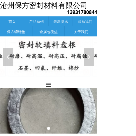
沧州保方密封材料有限公司
13931780844
首页
产品系列
最新资讯
联系我们
保方缠绕垫
金属包覆垫
关于我们
넳
넲
끀