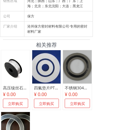
销售区域
河北；陕西；山东；广西；广东；上
海；北京；东北沈阳；大连；黑龙江
公司
保方
厂家介绍
沧州保方密封材料有限公司·专用的密封
材料厂家
相关推荐
高压镍丝石墨盘根
四氟垫片PTFE密封垫
不锈钢304内外环金属缠绕垫片
¥ 0.00
¥ 0.00
¥ 0.00
立即购买
立即购买
立即购买