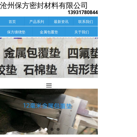
沧州保方密封材料有限公司
13931780844
首页
产品系列
最新资讯
联系我们
保方缠绕垫
金属包覆垫
关于我们
넳
넲
끀