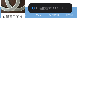
낀
뀵
ꂅ
ꄠ
ꀐ
首页
产品
电话
联系我们
高强垫
石墨复合垫片
¥ 0.00
立即购买